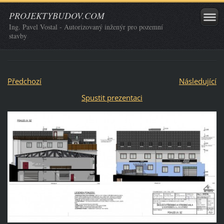
PROJEKTYBUDOV.COM
Ing. Pavel Vostal - Autorizovaný inženýr pro pozemní
stavby
Předchozí
Následující
Spustit prezentaci