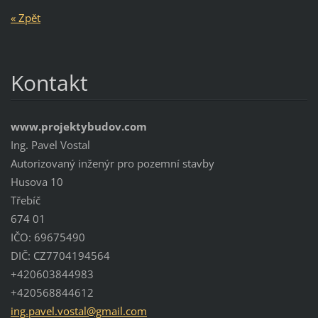
« Zpět
Kontakt
www.projektybudov.com
Ing. Pavel Vostal
Autorizovaný inženýr pro pozemní stavby
Husova 10
Třebíč
674 01
IČO: 69675490
DIČ: CZ7704194564
+420603844983
+420568844612
ing.pave
l.vostal
@gmail.c
om